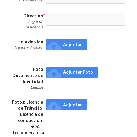
Dirección
Lugar de
residencia
Hoja de vida
cloud_upload
Adjuntar
Adjuntar Archivo
Foto
cloud_upload
Adjuntar Foto
Documento de
Identidad
Legible
Fotos: Licencia
cloud_upload
Adjuntar
de Tránsito,
Licencia de
conducción,
SOAT,
Tecnomecánica