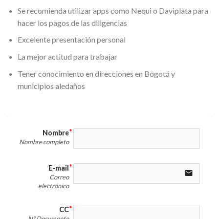
Se recomienda utilizar apps como Nequi o Daviplata para
hacer los pagos de las diligencias
Excelente presentación personal
La mejor actitud para trabajar
Tener conocimiento en direcciones en Bogotá y
municipios aledaños
Nombre
Nombre completo
E-mail
email
Correo
electrónico
CC
N° Documento