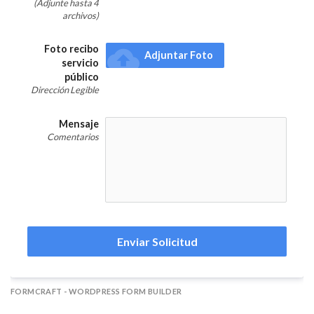
(Adjunte hasta 4
archivos)
Foto recibo
cloud_upload
Adjuntar Foto
servicio
público
Dirección Legible
Mensaje
Comentarios
Enviar Solicitud
FORMCRAFT - WORDPRESS FORM BUILDER